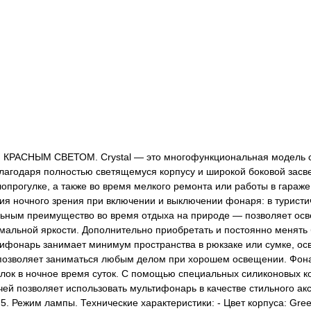
М СВЕТОМ. Crystal — это многофункциональная модель с ярк
Благодаря полностью светящемуся корпусу и широкой боковой засв
опрогулке, а также во время мелкого ремонта или работы в гараже
ия ночного зрения при включении и выключении фонаря: в туристи
льным преимущество во время отдыха на природе — позволяет осв
альной яркости. Дополнительно приобретать и постоянно менять б
ифонарь занимает минимум пространства в рюкзаке или сумке, ос
 позволяет заниматься любым делом при хорошем освещении. Фон
ок в ночное время суток. С помощью специальных силиконовых кол
чей позволяет использовать мультифонарь в качестве стильного ак
 Режим лампы. Технические характеристики: - Цвет корпуса: Green 