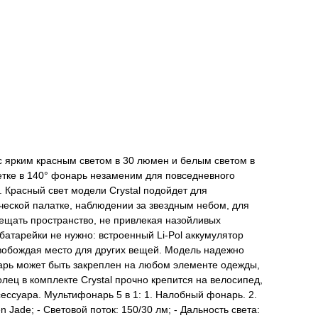
им красным светом в 30 люмен и белым светом в
етке в 140° фонарь незаменим для повседневного
. Красный свет модели Crystal подойдет для
ческой палатке, наблюдении за звездным небом, для
ещать пространство, не привлекая назойливых
атарейки не нужно: встроенный Li-Pol аккумулятор
вобождая место для других вещей. Модель надежно
арь может быть закреплен на любом элементе одежды,
ец в комплекте Crystal прочно крепится на велосипед,
сессуара. Мультифонарь 5 в 1: 1. Налобный фонарь. 2.
Jade; - Световой поток: 150/30 лм; - Дальность света: