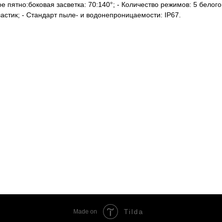
ое пятно:боковая засветка: 70:140°; - Количество режимов: 5 бело
пластик; - Стандарт пыле- и водонепроницаемости: IP67.
Tilda
Made on