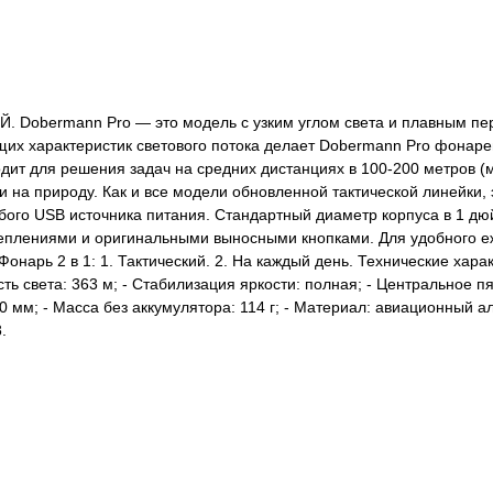
obermann Pro — это модель с узким углом света и плавным пер
щих характеристик светового потока делает Dobermann Pro фонарем
дит для решения задач на средних дистанциях в 100-200 метров 
и на природу. Как и все модели обновленной тактической линейки,
бого USB источника питания. Стандартный диаметр корпуса в 1 д
еплениями и оригинальными выносными кнопками. Для удобного е
онарь 2 в 1: 1. Тактический. 2. На каждый день. Технические хара
ть света: 363 м; - Стабилизация яркости: полная; - Центральное пят
0 мм; - Масса без аккумулятора: 114 г; - Материал: авиационный
.