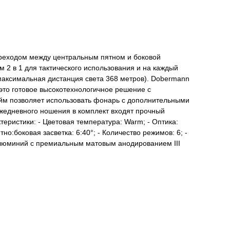
еходом между центральным пятном и боковой
 2 в 1 для тактического использования и на каждый
(максимальная дистанция света 368 метров). Dobermann
 это готовое высокотехнологичное решение с
юйм позволяет использовать фонарь с дополнительными
жедневного ношения в комплект входят прочный
ктеристики: - Цветовая температура: Warm; - Оптика:
но:боковая засветка: 6:40°; - Количество режимов: 6; -
 алюминий с премиальным матовым анодированием III