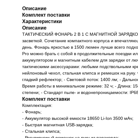
Описание
Комплект поставки
Характеристики
Описание
ТАКТИЧЕСКИЙ ФОНАРЬ 2 В 1 С МАГНИТНОЙ ЗАРЯДКОЙ. D
засветкой. Сочетание компактного корпуса и впечатляю
день. Фонарь яркостью в 1500 люмен лучше всего подхо
Pro можно брать с собой в продолжительные поездки ил
аккумулятором и магнитным кабелем для зарядки от лю
тактическими аксессуарами: любыми подствольными кр
нейлоновый чехол, стальная клипса и ремешок на руку. Ф
гладкий рефлектор; - Световой поток: 1400 лм; - Дальнос
Время работы в минимальном режиме: 32 ч; - Длина: 15
степени; - Стандарт пыле- и водонепроницаемости: IP68
Комплект поставки
Комплектация:
- Фонарь;
- Аккумулятор высокой емкости 18650 Li-Ion 3500 мАч;
- Быстрая магнитная USB-зарядка;
- Стальная клипса;
- Регулируемый ремешок на руку из паракорда;